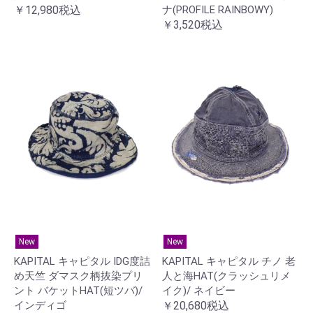
￥12,980税込
ナ(PROFILE RAINBOWY)
￥3,520税込
New
New
KAPITAL キャピタル IDG度詰
KAPITAL キャピタル チノ 老
め天竺 ダマスク柄抜染プリ
人と海HAT(クラッシュリメ
ント バケットHAT(短ツバ)/
イク)/ ネイビー
インディゴ
￥20,680税込