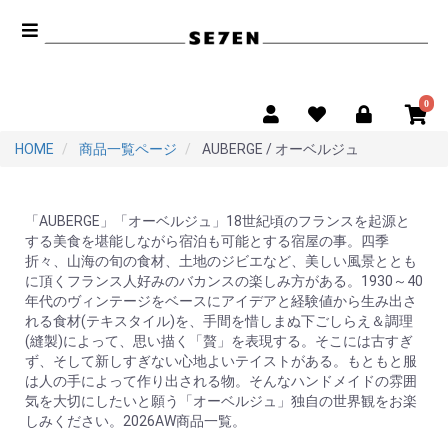
0
HOME
商品一覧ページ
AUBERGE / オーベルジュ
「AUBERGE」「オーベルジュ」18世紀頃のフランスを起源と
する美食を堪能しながら宿泊も可能とする宿屋の事。四季
折々、山海の旬の食材、土地のジビエなど、美しい風景ととも
に頂くフランス人好みのバカンスの楽しみ方がある。1930～40
年代のヴィンテージをベースにアイデアと経験値から生み出さ
れる食材(テキスタイル)を、手間を惜しまぬ下ごしらえ＆調理
(縫製)によって、思い描く「贅」を表現する。そこには古すぎ
ず、そして新しすぎない心地よいテイストがある。もともと服
は人の手によって作り出される物。そんなハンドメイドの雰囲
気を大切にしたいと願う「オーベルジュ」独自の世界観をお楽
しみください。2026AW商品一覧。