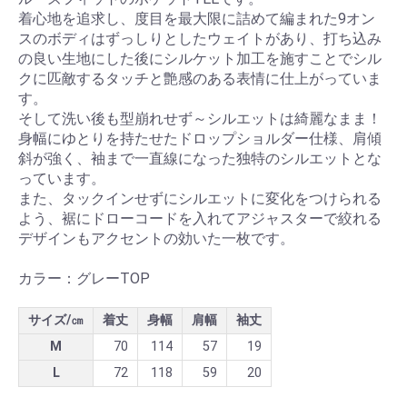
着心地を追求し、度目を最大限に詰めて編まれた9オン
スのボディはずっしりとしたウェイトがあり、打ち込み
の良い生地にした後にシルケット加工を施すことでシル
クに匹敵するタッチと艶感のある表情に仕上がっていま
す。
そして洗い後も型崩れせず～シルエットは綺麗なまま！
身幅にゆとりを持たせたドロップショルダー仕様、肩傾
斜が強く、袖まで一直線になった独特のシルエットとな
っています。
また、タックインせずにシルエットに変化をつけられる
よう、裾にドローコードを入れてアジャスターで絞れる
デザインもアクセントの効いた一枚です。
カラー：グレーTOP
サイズ/㎝
着丈
身幅
肩幅
袖丈
M
70
114
57
19
L
72
118
59
20