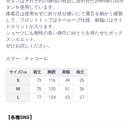
ボタンはそれぞれの身頃の色目に合わせた2mm厚の貝ボ
タンを使用しています。
接着芯は使用せずに折り伏せ縫いにて運芯を細かく縫製
して、フロントトップはチーループ仕様、裾脇にはサイ
ドスリットが入ります。
ショーツにも相性の良い身巾にゆとりを持たせたボック
スシルエット。
ぜひお試しください。
カラー：チャコール
サイズ/㎝
着丈
胸囲
肩幅
袖丈
S
73
116
49
25
M
75
120
51
26
L
77
124
53
27
【各種SNS】