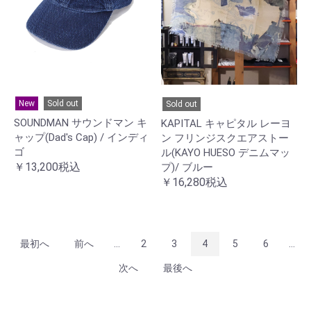
New
Sold out
Sold out
SOUNDMAN サウンドマン キ
KAPITAL キャピタル レーヨ
ャップ(Dad's Cap) / インディ
ン フリンジスクエアストー
ゴ
ル(KAYO HUESO デニムマッ
￥13,200税込
プ)/ ブルー
￥16,280税込
最初へ
前へ
...
2
3
4
5
6
...
次へ
最後へ