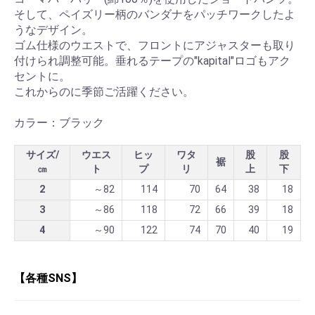
そして、ペイズリー柄のバンダナをパッチワークしたよ
うなデザイン。
ゴム仕様のウエストで、フロントにアジャスターも取り
付けられ調整可能。垂れるテープの"kapital"ロゴもアク
セントに。
これからのに季節ご活躍ください。
カラー：ブラック
サイズ/
ウエス
ヒッ
ワタ
股
股
裾
㎝
ト
プ
リ
上
下
2
～82
114
70
64
38
18
3
～86
118
72
66
39
18
4
～90
122
74
70
40
19
【各種SNS】