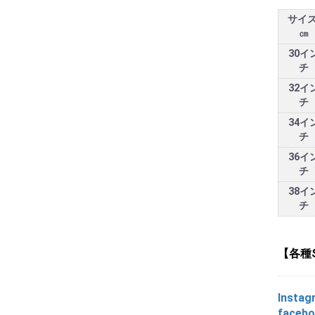
サイズ
㎝
30イ
チ
32イ
チ
34イ
チ
36イ
チ
38イ
チ
【各種
Instag
faceb