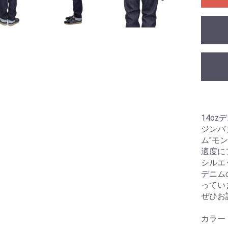
14oz
ジンバ
ム"モン
適度に
シルエ
デニム
ってい
ぜひお
カラー