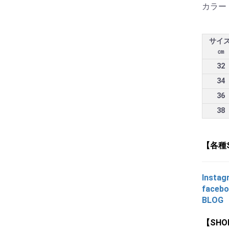
カラー
サイズ
㎝
32
34
36
38
【各種
Instag
faceb
BLOG
【SH