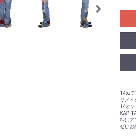
14oz
リメイ
14オ
KAP
柄はア
ぜひお