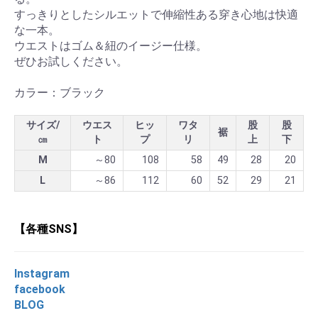
すっきりとしたシルエットで伸縮性ある穿き心地は快適
な一本。
ウエストはゴム＆紐のイージー仕様。
ぜひお試しください。
カラー：ブラック
サイズ/
ウエス
ヒッ
ワタ
股
股
裾
㎝
ト
プ
リ
上
下
M
～80
108
58
49
28
20
L
～86
112
60
52
29
21
【各種SNS】
Instagram
facebook
BLOG