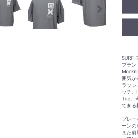
SURF 
ブラン
Moc
囲気が
ラッシ
ッチ、
Tee
できる
プレー
ーンの
また肩