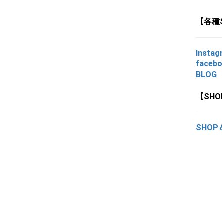
【各種
Instag
faceb
BLOG
【SH
SHOP