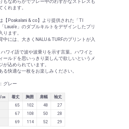
りもなめらかでプレー中のわずかなストレスも
てくれます。
【Poakalani & co】より提供された「TI
」「Laua‘e」のダブルキルトをデザインしたプリ
入ります。
背中には、大きくNALU＆TURFのプリントが入
U＝ハワイ語で波や波乗りを示す言葉。ハワイと
ィールドを思いっきり楽しんで欲しいというメ
ジが込められています。
ある快適な一枚をお楽しみください。
：グレー
/㎝
着丈
胸囲
肩幅
袖丈
65
102
48
27
67
108
50
28
69
114
52
29