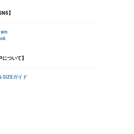
SNS】
ram
ook
OPについて】
＆SIZEガイド