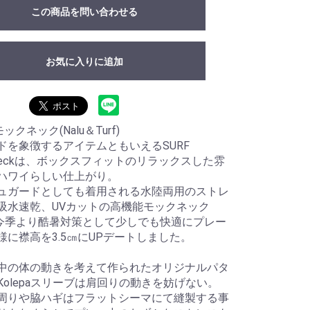
この商品を問い合わせる
お気に入りに追加
モックネック(Nalu＆Turf)
ドを象徴するアイテムともいえるSURF
kneckは、ボックスフィットのリラックスした雰
ハワイらしい仕上がり。
ュガードとしても着用される水陸両用のストレ
吸水速乾、UVカットの高機能モックネック
。今季より酷暑対策として少しでも快適にプレー
様に襟高を3.5㎝にUPデートしました。
中の体の動きを考えて作られたオリジナルパタ
Kolepaスリーブは肩回りの動きを妨げない。
周りや脇ハギはフラットシーマにて縫製する事