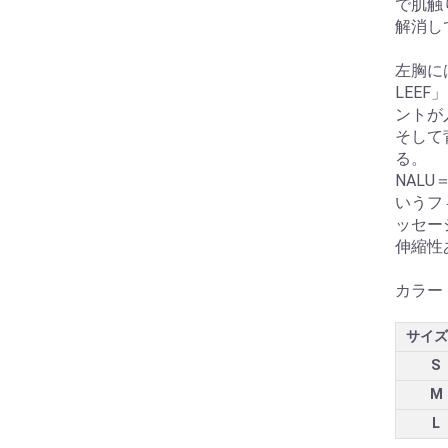
で肌触
解消し
左胸には
LEEF
ントが
そして
る。
NAL
いうフ
ッセー
伸縮性
カラー
サイズ
S
M
L