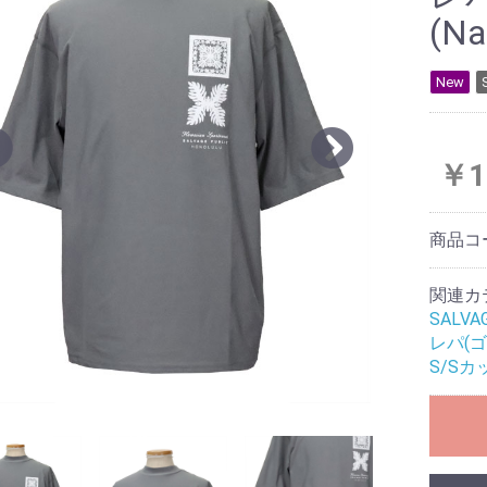
(N
New
￥1
商品コ
関連カ
SALV
レパ(ゴ
S/Sカ