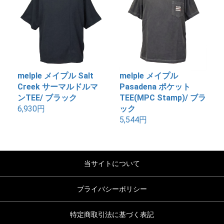
melple メイプル Salt
melple メイプル
Creek サーマルドルマ
Pasadena ポケット
ンTEE/ ブラック
TEE(MPC Stamp)/ ブラ
6,930円
ック
5,544円
当サイトについて
プライバシーポリシー
特定商取引法に基づく表記