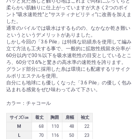
パッと見た感じと触り心地はこれまで同様にふっくらと
柔らかい肌触りに仕上がっていますが大きく2つのポイ
ント"吸水速乾性"と"サスティナビリティ"に改善を加えま
した。
通常のパイルでは吸水はするものの、なかなか乾き難い
というというデメリットがありました。
しかし今回の「3.6 Pile」は特殊な紡績糸を使用して編み
立て方法も工夫する事で、一般的に拡散性残留水分率が
60分以内で30％以下を吸水速乾性の目安としているとこ
ろ、60分で3.6%と驚きの高水準の速乾性を誇ります。
グランド部分に採用した糸は環境にも配慮するリサイク
ルポリエステルを使用。
自分にも地球にも優しくなった「3.6 Pile」の優しく包み
込まれる感覚をぜひ味わってみて下さい。
カラー：チャコール
サイズ/㎝
着丈
胸囲
肩幅
袖丈
M
68
110
48
22
L
70
116
50
23