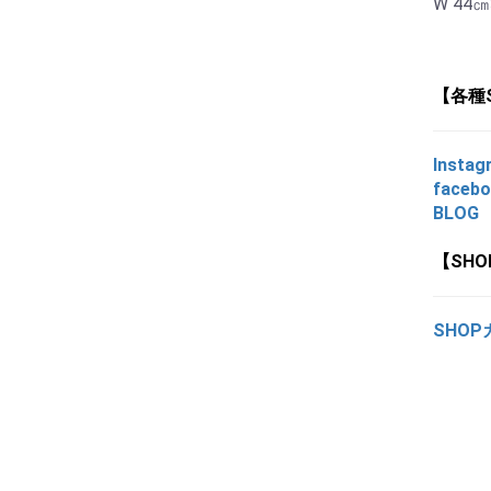
W 44㎝
【各種
Instag
faceb
BLOG
【SH
SHOP