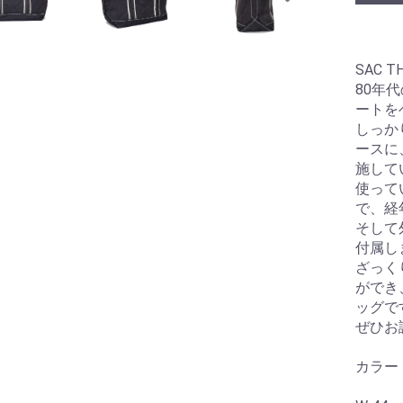
SAC T
80年
ートを
しっか
ースに
施して
使って
で、経
そして
付属し
ざっく
ができ
ッグで
ぜひお
カラー