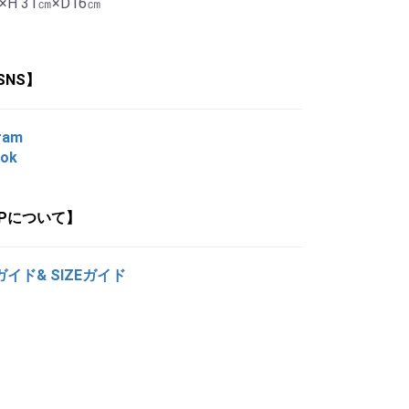
×H 31㎝×D16㎝
SNS】
ram
ook
OPについて】
ガイド& SIZEガイド