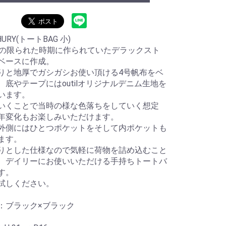
HURY(トートBAG 小)
代の限られた時期に作られていたデラックスト
ベースに作成。
りと地厚でガシガシお使い頂ける4号帆布をベ
、底やテープにはoutilオリジナルデニム生地を
います。
いくことで当時の様な色落ちをしていく想定
年変化もお楽しみいただけます。
外側にはひとつポケットをそして内ポケットも
ます。
りとした仕様なので気軽に荷物を詰め込むこと
、デイリーにお使いいただける手持ちトートバ
す。
試しください。
：ブラック×ブラック