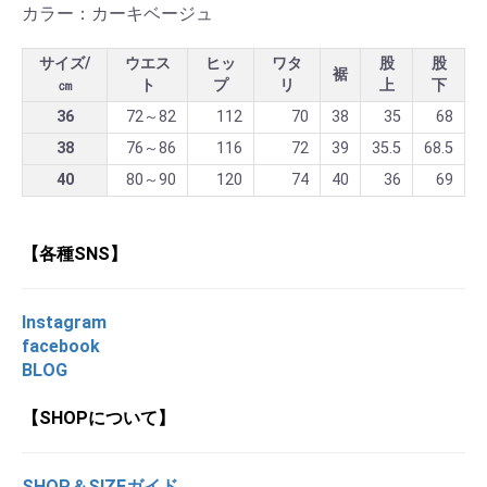
カラー：カーキベージュ
サイズ/
ウエス
ヒッ
ワタ
股
股
裾
㎝
ト
プ
リ
上
下
36
72～82
112
70
38
35
68
38
76～86
116
72
39
35.5
68.5
40
80～90
120
74
40
36
69
【各種SNS】
Instagram
facebook
BLOG
【SHOPについて】
SHOP＆SIZEガイド