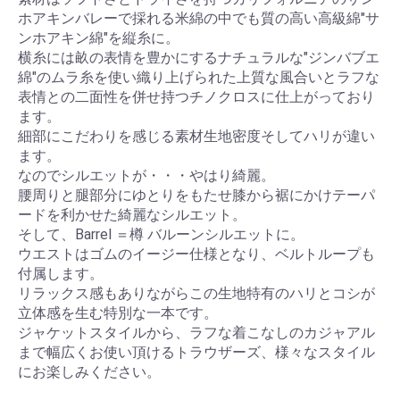
ホアキンバレーで採れる米綿の中でも質の高い高級綿"サ
ンホアキン綿"を縦糸に。
横糸には畝の表情を豊かにするナチュラルな"ジンバブエ
綿"のムラ糸を使い織り上げられた上質な風合いとラフな
表情との二面性を併せ持つチノクロスに仕上がっており
ます。
細部にこだわりを感じる素材生地密度そしてハリが違い
ます。
なのでシルエットが・・・やはり綺麗。
腰周りと腿部分にゆとりをもたせ膝から裾にかけテーパ
ードを利かせた綺麗なシルエット。
そして、Barrel ＝樽 バルーンシルエットに。
ウエストはゴムのイージー仕様となり、ベルトループも
付属します。
リラックス感もありながらこの生地特有のハリとコシが
立体感を生む特別な一本です。
ジャケットスタイルから、ラフな着こなしのカジャアル
まで幅広くお使い頂けるトラウザーズ、様々なスタイル
にお楽しみください。