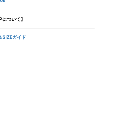
ook
OPについて】
＆SIZEガイド