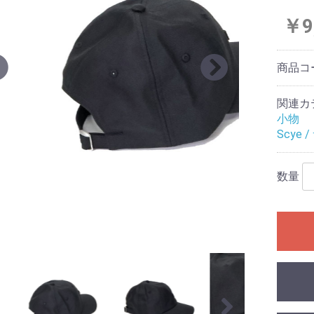
￥9
商品コ
関連カ
小物
Scye 
数量