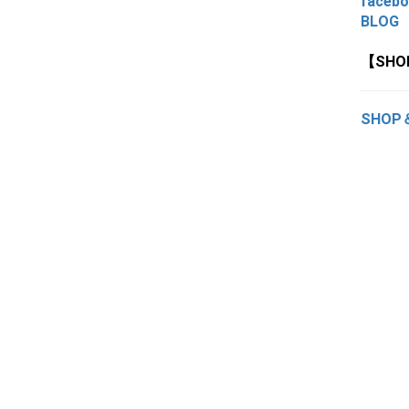
faceb
BLOG
【SH
SHOP