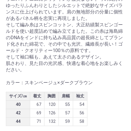
ゆったりふんわりとしたシルエットで絶妙なサイズバラ
ンスに仕上げられています。肩の無地部分の分量に個性
があるパネル柄を忠実に再現しました。
そして編み糸はスビンコットン、大正紡績製スピンゴー
ルドを使い超度詰めで編み立てました。この糸は海島綿
のDNAをインドに持ち込み高品質の超長綿としてブラン
ド化された綿花で、その中でも光沢、繊維長が長い！ゴ
ールド・クオリティー100％の原料です。
そして袖口幅も、あえて太さのあるデザイン。
肌さわり、見た目の光沢感、快適な着心地をお楽しみく
ださい。
カラー：スキンベージュ×ダークブラウン
サイズ/㎝
着丈
胸囲
肩幅
袖丈
40
67
120
55
54
42
69
126
57
56
44
71
132
59
58