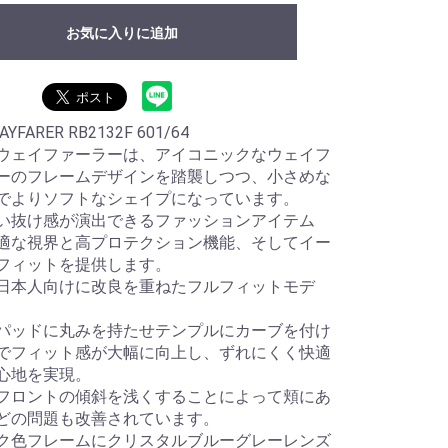
お気に入りに追加
AYFARER RB2132F 601/64
ウェイファーラーは、アイコニックなウェイフ
ーのフレームデザインを踏襲しつつ、小さめな
でよりソフトなシェイプになっています。
い抜け感が演出できるファッションアイテム
適な視界と高プロテクション機能、そしてイー
フィットを提供します。
日本人向けに改良を重ねたフルフィットモデ
パッドに丸みを持たせテンプルにカーブを付け
でフィット感が大幅に向上し、ずれにくく快適
心地を実現。
フロントの傾斜を浅くすることによって頬にあ
どの問題も改善されています。
ク色フレームにクリスタルブルーグレーレンズ