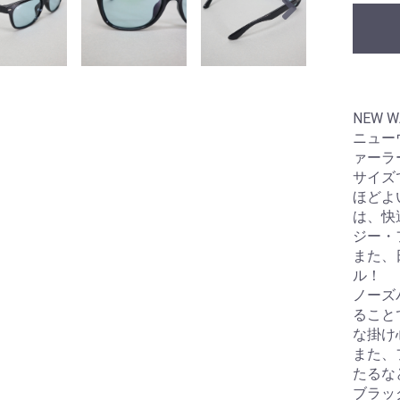
NEW W
ニュー
ァーラ
サイズ
ほどよ
は、快
ジー・
また、
ル！
ノーズ
ること
な掛け
また、
たるな
ブラッ