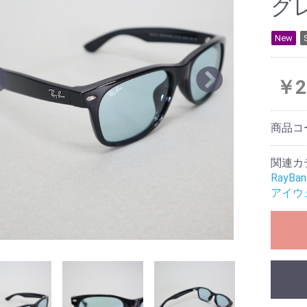
グ
New
￥2
商品コ
関連カ
RayBa
アイウ