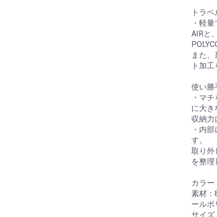
トラベ
・軽量で
AIRと
POLY
また、
ト加工
使い勝
・マチ
に大き
収納力
・内部
す。
取り外
を整理
カラー
素材：8
ールポ
サイズ：