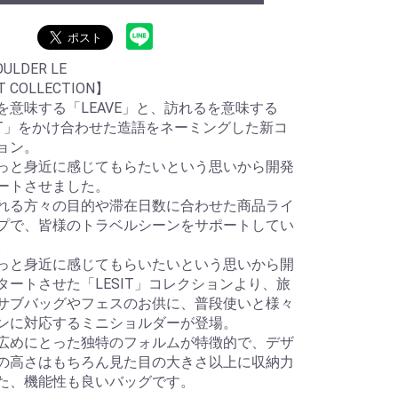
OULDER LE
T COLLECTION】
を意味する「LEAVE」と、訪れるを意味する
SIT」をかけ合わせた造語をネーミングした新コ
ョン。
っと身近に感じてもらたいという思いから開発
ートさせました。
れる方々の目的や滞在日数に合わせた商品ライ
プで、皆様のトラベルシーンをサポートしてい
。
っと身近に感じてもらいたいという思いから開
タートさせた「LESIT」コレクションより、旅
サブバッグやフェスのお供に、普段使いと様々
ンに対応するミニショルダーが登場。
広めにとった独特のフォルムが特徴的で、デザ
の高さはもちろん見た目の大きさ以上に収納力
た、機能性も良いバッグです。