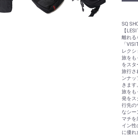
SQ SH
【LESI
離れる
「VI
レクシ
旅をも
をスタ
旅行さ
ンナッ
きます
旅をも
発をス
行先の
なシー
マチを
イン性
に優れ