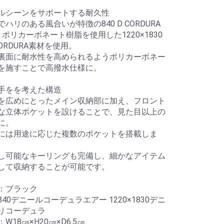
ルシーンをサポートする耐久性
ハリのある風合いが特徴の840 D CORDURA
、ポリカーボネート樹脂を使用した1220×1830
CORDURA素材を使用。
裏面に耐水性を高められるようポリカーボネー
を施すことで高撥水仕様に。
手をを考えた構造
を広めにとったメイン収納部に加え、フロント
な立体ポケットを設けることで、見た目以上の
に。
には用途に応じた複数のポケットを搭載しま
し可能なキーリングも完備し、細かなアイテム
して収納することが可能です。
：ブラック
40デニールコーデュラエアー 1220×1830デニ
リコーデュラ
W18㎝×H20㎝×D6.5㎝