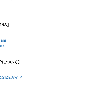
SNS】
ram
ook
OPについて】
＆SIZEガイド