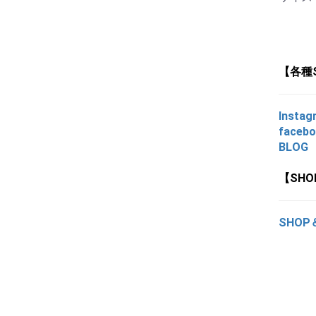
【各種
Instag
faceb
BLOG
【SH
SHOP